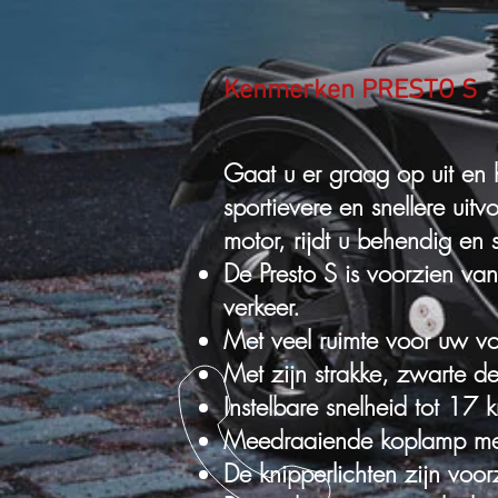
Kenmerken PRESTO S
Gaat u er graag op uit en 
sportievere en snellere uitv
motor, rijdt u behendig en 
De Presto S is voorzien van
verkeer.
Met veel ruimte voor uw v
Met zijn strakke, zwarte d
Instelbare snelheid tot 17
Meedraaiende koplamp met l
De knipperlichten zijn voor