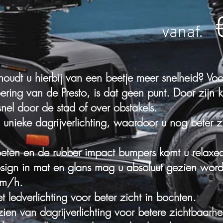
vanaf.
houdt u hierbij van een beetje meer snelheid? Voo
oering van de Presto, is dat geen punt. Door zijn k
snel door de stad of over obstakels.
 unieke dagrijverlichting, waardoor u nog beter z
oeten en de rubber impact bumpers komt u relax
esign in mat en glans mag u absoluut gezien wor
 km/h.
edverlichting voor beter zicht in bochten.
zien van dagrijverlichting voor betere zichtbaarhe