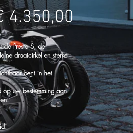
€ 4.350,00
r de Presto S, de
leine draaicirkel en sterke
ichtbaar bent in het
ed op uw bestemming aan.
den!
id.