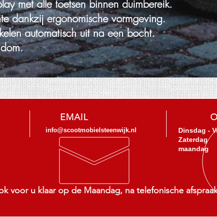
lay met alle toetsen binnen duimbereik.
mte dankzij ergonomische vormgeving.
kelen automatisch uit na een bocht.
ndom.
EMAIL
O
info@scootmobielsteenwijk.nl
Dinsdag - V
Zaterdag
maandag
ok voor u klaar op de Maandag, na telefonische afspraak