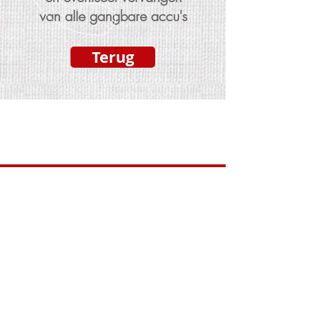
van alle gangbare accu's
Terug
BEL ONS
Tel :
06 539 539 35
EMAIL
info@scootmobielsteenwijk.nl
OPENINGS TIJDEN
Dinsdag - Vrijdag van 10:00 - 18:00 uur