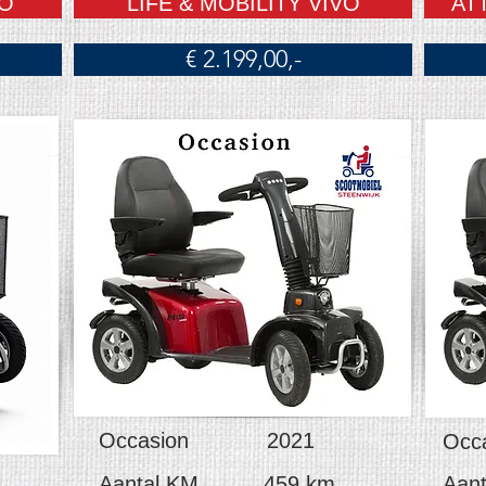
LO
LIFE & MOBILITY VIVO
AT
€ 2.199,00,-
Occasion 2021
Oc
Aantal KM 459 km
Aa