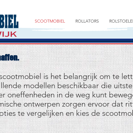
SCOOTMOBIEL
ROLLATORS
ROLSTOELE
affen.
 scootmobiel is het belangrijk om te let
hillende modellen beschikbaar die uitst
er oneffenheden in de weg kunt bewe
mische ontwerpen zorgen ervoor dat ri
ies te vergelijken en kies de scootmobi