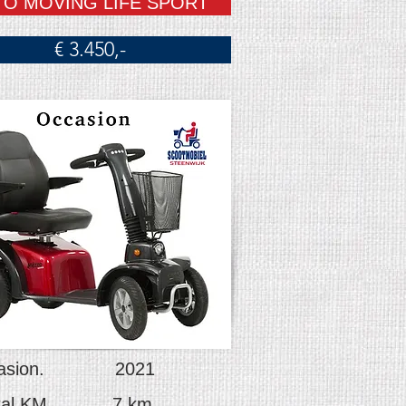
TO MOVING LIFE SPORT
€ 3.450,-
casion. 2021
ntal KM 7 km