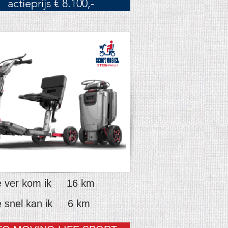
actieprijs € 8.100,-
 ver kom ik 16 km
 snel kan ik 6 km