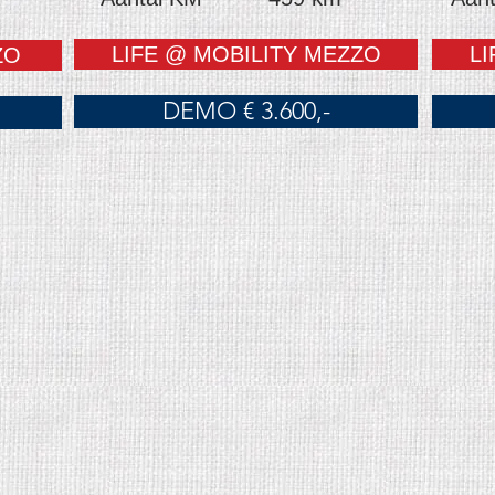
LIFE @ MOBILITY MEZZO
LI
ZO
DEMO € 3.600,-