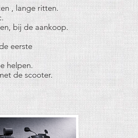
en , lange ritten.
c.
den, bij de aankoop.
 de eerste
te helpen.
met de scooter.