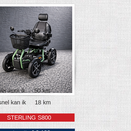
ver kom ik 50 km
snel kan ik 18 km
STERLING S800