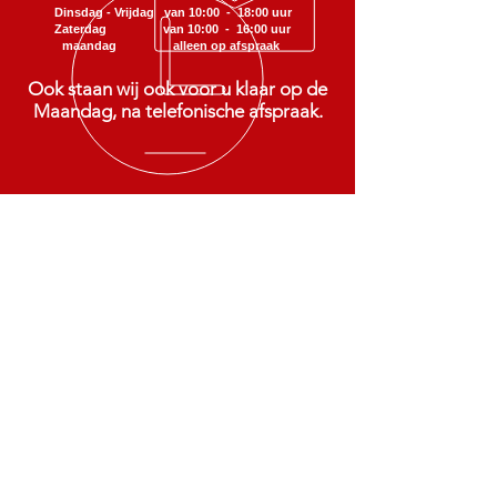
Dinsdag - Vrijdag van 10:00 - 18:00 uur
Zaterdag van 10:00 - 16:00 uur
maandag alleen op afspraak
Ook staan wij ook voor u klaar op de
Maandag, na telefonische afspraak.
SCOOTMOBIEL STEENWIJK
Verkoop - reparatie - onderhoud
van scootmobielen en rollators
ONZE SERVICES
Wij zorgen dat u mobiel blijft
BEZOEK ONS.