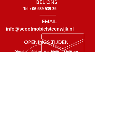
BEL ONS
Tel :
06 539 539 35
EMAIL
info@scootmobielsteenwijk.nl
OPENINGS TIJDEN
Dinsdag - Vrijdag van 10:00 - 18:00 uur
Zaterdag van 10:00 - 16:00 uur
maandag alleen op afspraak
Ook staan wij ook voor u klaar op de
Maandag, na telefonische afspraak.
SCOOTMOBIEL STEENWIJK
Verkoop - reparatie - onderhoud
van scootmobielen en rollators