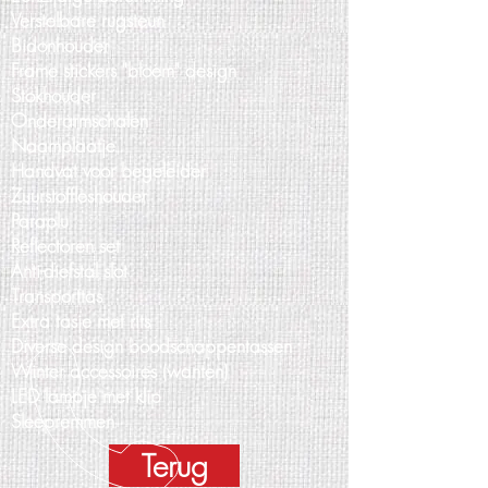
Verstelbare rugsteun
Bidonhouder
Frame stickers "bloem" design
Stokhouder
Onderarmschalen
Naamplaatje
Handvat voor begeleider
Zuurstoffleshouder
Paraplu
Reflectoren set
Anti-diefstal slot
Transporttas
Extra tasje met rits
Diverse design boodschappentassen
Winter accessoires (wanten)
LED lampje met klip
Sleepremmen
Terug