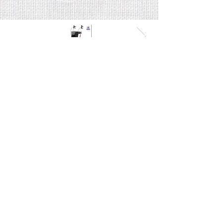
BEL ONS
Tel :
06 539 539 35
EMAIL
info@scootmobielsteenwijk.nl
OPENINGS TIJDEN
Dinsdag - Vrijdag van 10:00 - 18:00 uur
Zaterdag van 10:00 - 16:00 uur
maandag alleen op afspraak